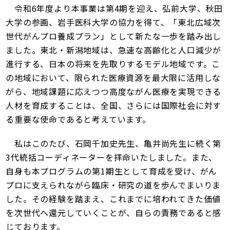
令和6年度より本事業は第4期を迎え、弘前大学、秋田
大学の参画、岩手医科大学の協力を得て、「東北広域次
世代がんプロ養成プラン」として新たな一歩を踏み出し
ました。東北・新潟地域は、急速な高齢化と人口減少が
進行する、日本の将来を先取りするモデル地域です。こ
の地域において、限られた医療資源を最大限に活用しな
がら、地域課題に応えつつ高度ながん医療を実現できる
人材を育成することは、全国、さらには国際社会に対す
る重要な使命であると考えています。
私はこのたび、石岡千加史先生、亀井尚先生に続く第
3代統括コーディネーターを拝命いたしました。また、
自身も本プログラムの第1期生として育成を受け、がん
プロに支えられながら臨床・研究の道を歩んでまいりま
した。その経験を踏まえ、これまでに培われてきた価値
を次世代へ還元していくことが、自らの責務であると感
じております。