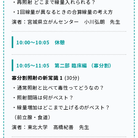
・再照射 どこまで線量入れられる？
・1回線量が異なるときの合算線量の考え方
演者：宮城県立がんセンター 小川弘朗 先生
10:00～10:05 休憩
10:05～11:05 第二部 臨床編 （寡分割）
寡分割照射の新常識 1
(30分)
・通常照射と比べて毒性ってどうなの？
・照射間隔は何がベスト？
・線量増加はどこまで上げるのがベスト？
（前立腺・食道）
演者：東北大学 高橋紀善 先生